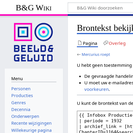
B&G Wiki
Brontekst bekij
Pagina
Overleg
←
Mercurius roept
U hebt geen toestemming 
De gevraagde handelin
Menu
U moet uw e-mailadres 
Personen
voorkeuren
.
Producties
Genres
U kunt de brontekst van d
Decennia
Onderwerpen
Recente wijzigingen
Willekeurige pagina