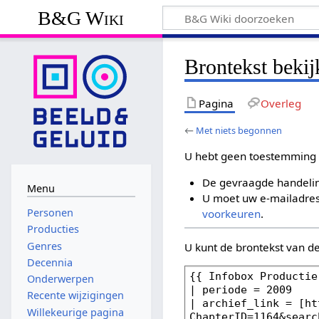
B&G Wiki
Brontekst beki
Pagina
Overleg
←
Met niets begonnen
U hebt geen toestemming 
De gevraagde handelin
Menu
U moet uw e-mailadres 
Personen
voorkeuren
.
Producties
Genres
U kunt de brontekst van d
Decennia
Onderwerpen
Recente wijzigingen
Willekeurige pagina