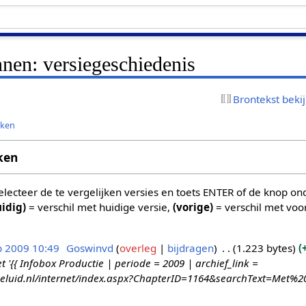
nen: versiegeschiedenis
Brontekst beki
jken
ken
 selecteer de te vergelijken versies en toets ENTER of de knop o
uidig)
= verschil met huidige versie,
(vorige)
= verschil met voo
p 2009 10:49
Goswinvd
overleg
bijdragen
1.223 bytes
{{ Infobox Productie | periode = 2009 | archief_link =
ngeluid.nl/internet/index.aspx?ChapterID=1164&searchText=Met