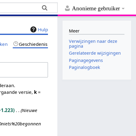
Anonieme gebruiker
Hulp
Meer
Verwijzingen naar deze
jken
Geschiedenis
pagina
Gerelateerde wijzigingen
Paginagegevens
Paginalogboek
nderaan.
rgaande versie,
k
=
+1.223
Nieuwe
%20niets%20begonnen