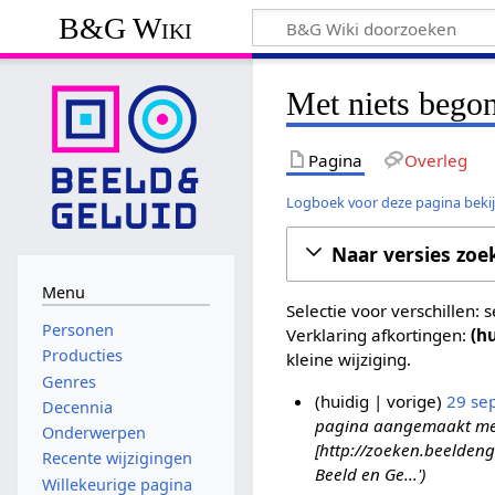
B&G Wiki
Met niets begon
Pagina
Overleg
Logboek voor deze pagina beki
Naar versies zoe
Menu
Selectie voor verschillen:
Personen
Verklaring afkortingen:
(h
Producties
kleine wijziging.
Genres
huidig
vorige
29 se
Decennia
pagina aangemaakt met '
2
Onderwerpen
[http://zoeken.beelde
9
Recente wijzigingen
Beeld en Ge...'
s
Willekeurige pagina