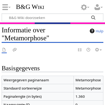
B&G Wiki
Informatie over
Hulp
"Metamorphose"
Basisgegevens
Weergegeven paginanaam
Metamorphose
Standaard sorteerwijze
Metamorphose
Paginalengte (in bytes)
1.360
Naamruimte-ID
0