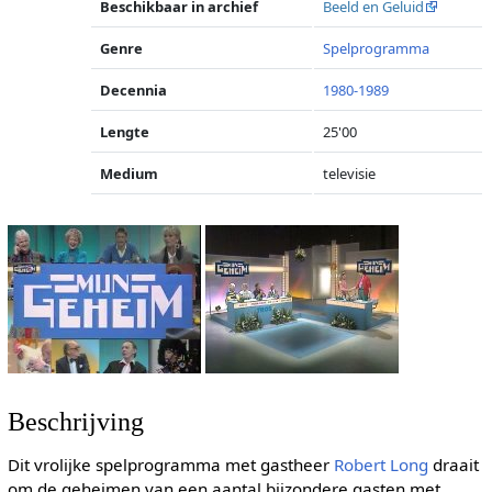
Beschikbaar in archief
Beeld en Geluid
Genre
Spelprogramma
Decennia
1980-1989
Lengte
25'00
Medium
televisie
Beschrijving
Dit vrolijke spelprogramma met gastheer
Robert Long
draait
om de geheimen van een aantal bijzondere gasten met