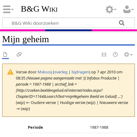
B&G Wiki
Mijn geheim
Versie door
Mvkooij
(
overleg
|
bijdragen
)
op 7 apr 2010 om
08:35
(Nieuwe pagina aangemaakt met '{{ Infobox Productie |
periode = 1987-1988 | archief_link =
[http://zoeken.beeldengeluid.nl/internet/index.aspx?
ChapterID=1164&searchText=mijn%geheim Beeld en Geluid] ...')
(wijz) ← Oudere versie | Huidige versie (wijz) | Nieuwere versie
→ (wijz)
Periode
1987-1988