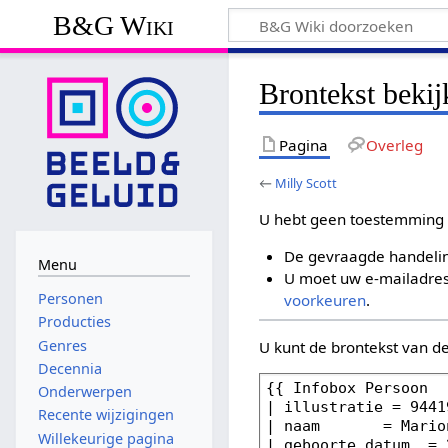
B&G Wiki
Brontekst bekij
Pagina
Overleg
←
Milly Scott
U hebt geen toestemming 
De gevraagde handelin
Menu
U moet uw e-mailadres 
Personen
voorkeuren
.
Producties
Genres
U kunt de brontekst van d
Decennia
Onderwerpen
Recente wijzigingen
Willekeurige pagina