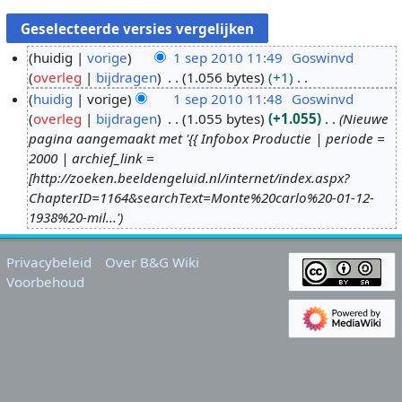
huidig
vorige
1 sep 2010 11:49
Goswinvd
overleg
bijdragen
1.056 bytes
+1
1
G
huidig
vorige
1 sep 2010 11:48
Goswinvd
s
e
overleg
bijdragen
1.055 bytes
+1.055
Nieuwe
e
e
pagina aangemaakt met '{{ Infobox Productie | periode =
p
n
2000 | archief_link =
2
b
[http://zoeken.beeldengeluid.nl/internet/index.aspx?
0
e
ChapterID=1164&searchText=Monte%20carlo%20-01-12-
1
w
1938%20-mil...'
0
e
r
Privacybeleid
Over B&G Wiki
k
Voorbehoud
i
n
g
s
s
a