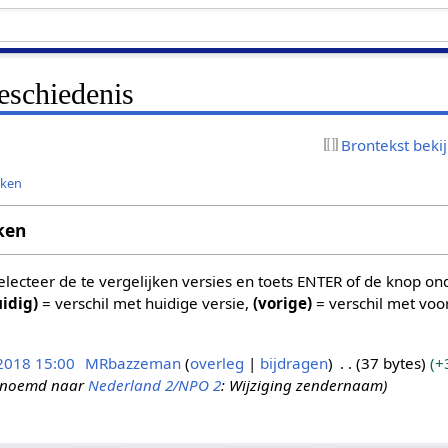
eschiedenis
Brontekst beki
jken
ken
 selecteer de te vergelijken versies en toets ENTER of de knop o
uidig)
= verschil met huidige versie,
(vorige)
= verschil met voo
 2018 15:00
MRbazzeman
overleg
bijdragen
37 bytes
+
noemd naar
Nederland 2/NPO 2
: Wijziging zendernaam