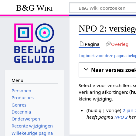
B&G Wiki
NPO 2: versieg
Pagina
Overleg
Logboek voor deze pagina beki
Naar versies zoe
Menu
Selectie voor verschillen:
Personen
Verklaring afkortingen:
(h
Producties
kleine wijziging.
Genres
huidig
vorige
2 jan
Decennia
heeft pagina
NPO 2
her
2
Onderwerpen
j
Recente wijzigingen
a
Willekeurige pagina