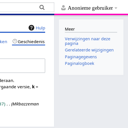
Anonieme gebruiker
Hulp
Meer
Verwijzingen naar deze
jken
Geschiedenis
pagina
Gerelateerde wijzigingen
Paginagegevens
Paginalogboek
nderaan.
rgaande versie,
k
=
37
MRbazzeman