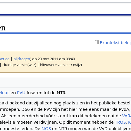
en
Brontekst beki
verleg
|
bijdragen
)
op 23 mrt 2011 om 09:40
| Huidige versie (wijz) | Nieuwere versie → (wijz)
eleac
en
RVU
fuseren tot de NTR.
kt bekend dat zij alleen nog plaats zien in het publieke bestel
omroepen. D66 en de PVV zijn het hier mee eens maar de PvdA, 
n. Als een meerderheid vóór stemt kan dit betekenen dat de
VAR
elevisie moeten verdwijnen. Op dit moment hebben de
TROS
,
K
e meeste leden. De
NOS
en NTR mogen van de VVD ook blijven