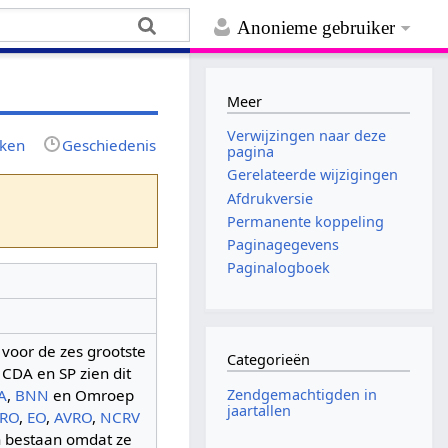
Anonieme gebruiker
Meer
Verwijzingen naar deze
jken
Geschiedenis
pagina
Gerelateerde wijzigingen
Afdrukversie
Permanente koppeling
Paginagegevens
Paginalogboek
 voor de zes grootste
Categorieën
CDA en SP zien dit
Zendgemachtigden in
A
,
BNN
en Omroep
jaartallen
RO
,
EO
,
AVRO
,
NCRV
 bestaan omdat ze