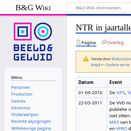
B&G Wiki
NTR in jaartall
Pagina
Overleg
Versie door
Mvkooij
(
o
(
wijz
)
← Oudere versie
Menu
Datum
Event
Personen
01-09-2010
De
NPS
,
T
Producties
Genres
22-03-2011
De VVD maa
Decennia
publieke 
Onderwerpen
niet zitte
Recente wijzigingen
MAX
van t
Willekeurige pagina
en
VPRO
d