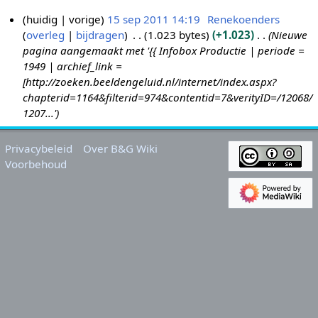
huidig
vorige
15 sep 2011 14:19
Renekoenders
overleg
bijdragen
1.023 bytes
+1.023
Nieuwe
1
pagina aangemaakt met '{{ Infobox Productie | periode =
5
1949 | archief_link =
s
[http://zoeken.beeldengeluid.nl/internet/index.aspx?
e
chapterid=1164&filterid=974&contentid=7&verityID=/12068/
p
1207...'
2
0
Privacybeleid
Over B&G Wiki
1
Voorbehoud
1