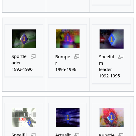
Sportle
Bumpe
Speelfil
ader
r
m
1992-1996
1995-1996
leader
1992-1995
Speelfil
Actualit
Kunstle