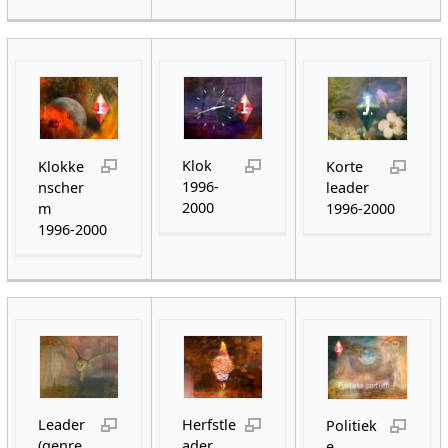
Klok
Klokke
Korte
1996-
nscher
leader
2000
m
1996-2000
1996-2000
Leader
Herfstle
Politiek
(genre
ader
e