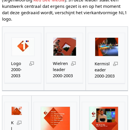
kunstwerk centraal dat ergens gezet is en op het moment
dat deze gedraaid wordt, verschijnt het vierkantvormige NL1
logo.
Logo
Wielren
Kermisl
2000-
leader
eader
2003
2000-2003
2000-2003
K
l