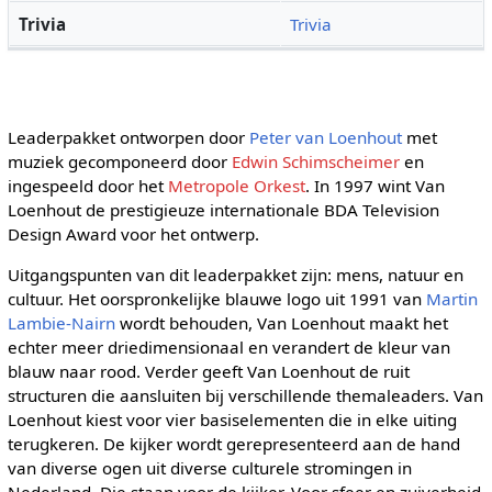
Trivia
Trivia
Leaderpakket ontworpen door
Peter van Loenhout
met
muziek gecomponeerd door
Edwin Schimscheimer
en
ingespeeld door het
Metropole Orkest
. In 1997 wint Van
Loenhout de prestigieuze internationale BDA Television
Design Award voor het ontwerp.
Uitgangspunten van dit leaderpakket zijn: mens, natuur en
cultuur. Het oorspronkelijke blauwe logo uit 1991 van
Martin
Lambie-Nairn
wordt behouden, Van Loenhout maakt het
echter meer driedimensionaal en verandert de kleur van
blauw naar rood. Verder geeft Van Loenhout de ruit
structuren die aansluiten bij verschillende themaleaders. Van
Loenhout kiest voor vier basiselementen die in elke uiting
terugkeren. De kijker wordt gerepresenteerd aan de hand
van diverse ogen uit diverse culturele stromingen in
Nederland. Die staan voor de kijker. Voor sfeer en zuiverheid