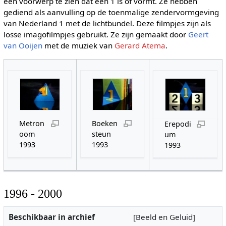
een voorwerp te zien dat een 1 is of vormt. Ze hebben
gediend als aanvulling op de toenmalige zendervormgeving
van Nederland 1 met de lichtbundel. Deze filmpjes zijn als
losse imagofilmpjes gebruikt. Ze zijn gemaakt door
Geert
van Ooijen
met de muziek van
Gerard Atema
.
Metron
Boeken
Erepodi
oom
steun
um
1993
1993
1993
1996 - 2000
Beschikbaar in archief
[Beeld en Geluid]