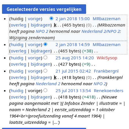
huidig
vorige
2 jan 2018 15:00
MRbazzeman
overleg
bijdragen
k
465 bytes
0
MRbazzeman
2
heeft pagina
NPO 2
hernoemd naar
Nederland 2/NPO 2
:
j
Wijziging zendernaam
a
huidig
vorige
2 jan 2018 14:59
MRbazzeman
n
overleg
bijdragen
465 bytes
+38
2
G
huidig
vorige
25 aug 2015 14:20
WikiSysop
0
e
overleg
bijdragen
427 bytes
+9
2
1
e
G
huidig
vorige
21 jul 2015 02:42
Frankbergnl
5
8
n
e
overleg
bijdragen
k
418 bytes
0
Frankbergnl
a
2
b
e
heeft pagina
Nederland 2
hernoemd naar
NPO 2
u
1
e
n
huidig
vorige
25 jul 2013 13:54
Renekoenders
g
j
w
b
overleg
bijdragen
418 bytes
+418
Nieuwe
2
2
u
e
e
pagina aangemaakt met '{{ Infobox Zender | illustratie = |
5
0
l
r
w
naam = Nederland 2 | eerste_uitzenddag = 1 oktober
j
1
2
k
e
1964<br>(proefuitzending vanaf 4 maart 1964) |
u
5
0
i
r
laatste_uitzenddag = |...'
l
1
n
k