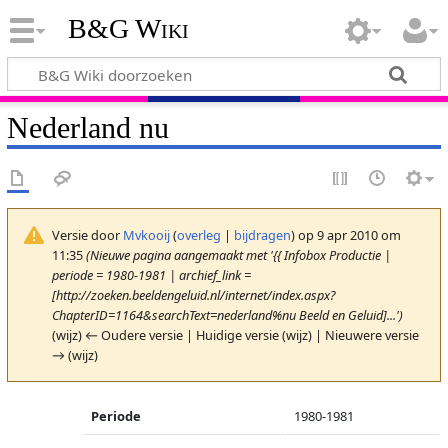
B&G Wiki
Nederland nu
Versie door
Mvkooij
(
overleg
|
bijdragen
)
op 9 apr 2010 om
11:35
(Nieuwe pagina aangemaakt met '{{ Infobox Productie |
periode = 1980-1981 | archief_link =
[http://zoeken.beeldengeluid.nl/internet/index.aspx?
ChapterID=1164&searchText=nederland%nu Beeld en Geluid]...')
(wijz) ← Oudere versie | Huidige versie (wijz) | Nieuwere versie
→ (wijz)
Periode
1980-1981