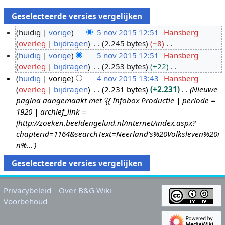
huidig
vorige
5 nov 2015 12:51
Hansberg
overleg
bijdragen
2.245 bytes
−8
5
G
huidig
vorige
5 nov 2015 12:51
Hansberg
n
e
overleg
bijdragen
2.253 bytes
+22
o
e
G
huidig
vorige
4 nov 2015 13:43
Hansberg
v
n
e
overleg
bijdragen
2.231 bytes
+2.231
Nieuwe
2
4
b
e
pagina aangemaakt met '{{ Infobox Productie | periode =
0
n
e
n
1920 | archief_link =
1
o
w
b
[http://zoeken.beeldengeluid.nl/internet/index.aspx?
5
v
e
e
chapterid=1164&searchText=Neerland’s%20Volksleven%20i
2
r
w
n%...'
0
k
e
1
i
r
5
n
k
g
i
Privacybeleid
Over B&G Wiki
s
n
Voorbehoud
s
g
a
s