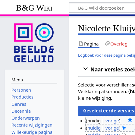
B&G Wiki
Nicolette Kluij
Pagina
Overleg
Logboek voor deze pagina beki
Naar versies zoe
Menu
Selectie voor verschillen:
Personen
Verklaring afkortingen:
(h
Producties
kleine wijziging.
Genres
Decennia
Onderwerpen
huidig
vorige
Recente wijzigingen
G
2
huidig
vorige
Willekeurige pagina
e
G