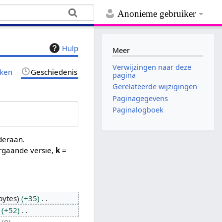
Anonieme gebruiker
Hulp
Meer
Verwijzingen naar deze
jken
Geschiedenis
pagina
Gerelateerde wijzigingen
Paginagegevens
Paginalogboek
nderaan.
rgaande versie,
k
=
bytes
+35
+52