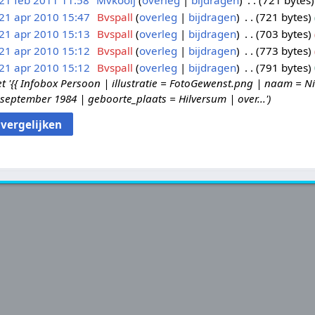
21 feb 2011 11:58
Mvkooij
overleg
bijdragen
721 bytes
21 apr 2010 15:47
Bvspall
overleg
bijdragen
721 bytes
21 apr 2010 15:13
Bvspall
overleg
bijdragen
703 bytes
21 apr 2010 15:12
Bvspall
overleg
bijdragen
773 bytes
21 apr 2010 15:12
Bvspall
overleg
bijdragen
791 bytes
{{ Infobox Persoon | illustratie = FotoGewenst.png | naam = Nic
eptember 1984 | geboorte_plaats = Hilversum | over...'