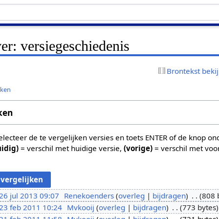
ver: versiegeschiedenis
Brontekst beki
jken
ken
 selecteer de te vergelijken versies en toets ENTER of de knop o
uidig)
= verschil met huidige versie,
(vorige)
= verschil met voo
26 jul 2013 09:07
Renekoenders
overleg
bijdragen
808 
23 feb 2011 10:24
Mvkooij
overleg
bijdragen
773 bytes