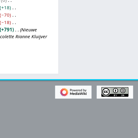
0
+18
−70
−18
+791
Nieuwe
olette Rianne Kluijver