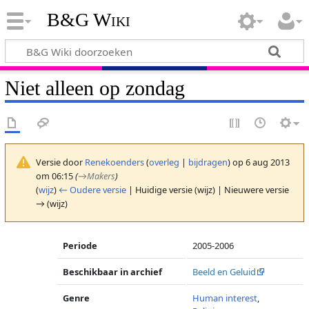
B&G Wiki
Niet alleen op zondag
Versie door
Renekoenders
(
overleg
|
bijdragen
)
op 6 aug 2013
om 06:15
(
→
Makers
)
(
wijz
)
← Oudere versie
| Huidige versie (wijz) | Nieuwere versie
→ (wijz)
Periode
2005-2006
Beschikbaar in archief
Beeld en Geluid
Genre
Human interest
,