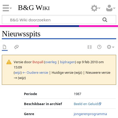
B&G Wiki
Nieuwsspits
Versie door
Bvspall
(
overleg
|
bijdragen
)
op 9 feb 2010 om
15:09
(
wijz
)
← Oudere versie
| Huidige versie (wijz) | Nieuwere versie
→ (wijz)
Periode
1987
Beschikbaar in archief
Beeld en Geluid
Genre
jongerenprogramma