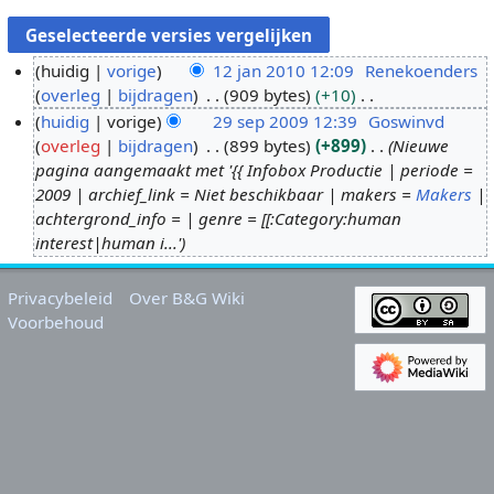
huidig
vorige
12 jan 2010 12:09
Renekoenders
overleg
bijdragen
909 bytes
+10
1
G
huidig
vorige
29 sep 2009 12:39
Goswinvd
2
e
overleg
bijdragen
899 bytes
+899
Nieuwe
j
2
e
pagina aangemaakt met '{{ Infobox Productie | periode =
a
9
n
2009 | archief_link = Niet beschikbaar | makers =
Makers
|
n
s
b
achtergrond_info = | genre = [[:Category:human
2
e
e
interest|human i...'
0
p
w
1
2
e
Privacybeleid
Over B&G Wiki
0
0
r
Voorbehoud
0
k
9
i
n
g
s
s
a