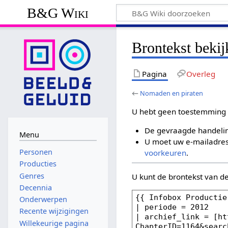
B&G Wiki
Brontekst beki
Pagina
Overleg
←
Nomaden en piraten
U hebt geen toestemming 
De gevraagde handelin
Menu
U moet uw e-mailadres 
Personen
voorkeuren
.
Producties
Genres
U kunt de brontekst van d
Decennia
Onderwerpen
Recente wijzigingen
Willekeurige pagina