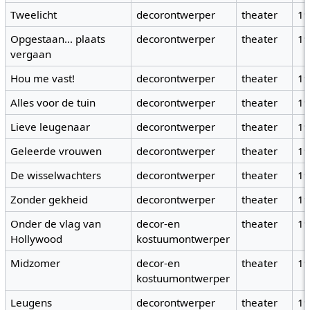
Tweelicht
decorontwerper
theater
1
Opgestaan... plaats
decorontwerper
theater
1
vergaan
Hou me vast!
decorontwerper
theater
1
Alles voor de tuin
decorontwerper
theater
1
Lieve leugenaar
decorontwerper
theater
1
Geleerde vrouwen
decorontwerper
theater
1
De wisselwachters
decorontwerper
theater
1
Zonder gekheid
decorontwerper
theater
1
Onder de vlag van
decor-en
theater
1
Hollywood
kostuumontwerper
Midzomer
decor-en
theater
1
kostuumontwerper
Leugens
decorontwerper
theater
1