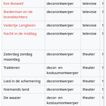
Eve Boswell
decorontwerper
televisie
1
Biederman en de
decorontwerper
televisie
1
brandstichters
Vadertje Langbeen
decorontwerper
televisie
1
Nacht in de middag
decorontwerper
televisie
1
Zaterdag zondag
decorontwerper
theater
1
maandag
Trakteren
decor- en
theater
1
kostuumontwerper
Lied in de schemering
decorontwerper
theater
1
Niemands land
decorontwerper
theater
1
De waaier
decor- en
theater
1
kostuumontwerper