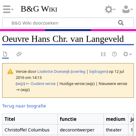
B&G Wiki
Oeuvre Hans Chr. van Langeveld
Versie door
Liselotte Doeswijk
(
overleg
|
bijdragen
)
op 12 jul
2016 om 14:13
(
wijz
)
← Oudere versie
| Huidige versie (wijz) | Nieuwere versie
→ (wijz)
Terug naar biografie
Titel
functie
medium
ja
Christoffel Columbus
decorontwerper
theater
1