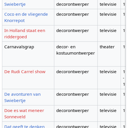
Swiebertje
decorontwerper
televisie
1
Coco en de vliegende
decorontwerper
televisie
1
Knorrepot
In Holland staat een
decorontwerper
televisie
1
riddergoed
Carnavalsgrap
decor- en
theater
1
kostuumontwerper
De Rudi Carrel show
decorontwerper
televisie
1
-
1
De avonturen van
decorontwerper
televisie
1
Swiebertje
Doe es wat meneer
decorontwerper
televisie
1
Sonneveld
Dat geeft te denken
decorontwerper
televisie
1