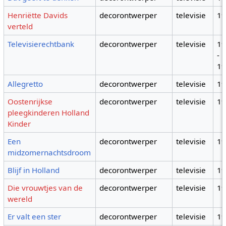
Henriëtte Davids
decorontwerper
televisie
1
verteld
Televisierechtbank
decorontwerper
televisie
1
-
1
Allegretto
decorontwerper
televisie
1
Oostenrijkse
decorontwerper
televisie
1
pleegkinderen Holland
Kinder
Een
decorontwerper
televisie
1
midzomernachtsdroom
Blijf in Holland
decorontwerper
televisie
1
Die vrouwtjes van de
decorontwerper
televisie
1
wereld
Er valt een ster
decorontwerper
televisie
1