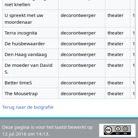
niet knellen
U spreekt met uw
decorontwerper
theater
1
moordenaar
Terra incognita
decorontwerper
theater
1
De huisbewaarder
decorontwerper
theater
1
Den Haag vandaag
decorontwerper
theater
1
De moeder van David
decorontwerper
theater
1
S.
Better timeS
decorontwerper
theater
1
The Mousetrap
decorontwerper
theater
1
Terug naar de biografie
Deze pagina is voor het laatst bewerkt op
12 jul 2016 om 14:13.