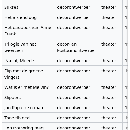
Sukses
decorontwerper
theater
1
Het alziend oog
decorontwerper
theater
1
Het dagboek van Anne
decorontwerper
theater
1
Frank
Trilogie van het
decor- en
theater
1
weerzien
kostuumontwerper
'Nacht, Moeder...
decorontwerper
theater
1
Flip met de groene
decorontwerper
theater
1
vingers
Wat is er met Melvin?
decorontwerper
theater
1
Slippers
decorontwerper
theater
1
Jan Rap en z'n maat
decorontwerper
theater
1
Toneelbloed
decorontwerper
theater
1
Een trouwring mag
decorontwerper
theater
1