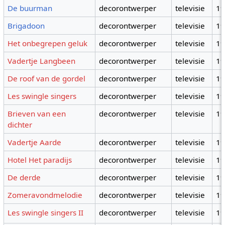
De buurman
decorontwerper
televisie
1
Brigadoon
decorontwerper
televisie
1
Het onbegrepen geluk
decorontwerper
televisie
1
Vadertje Langbeen
decorontwerper
televisie
1
De roof van de gordel
decorontwerper
televisie
1
Les swingle singers
decorontwerper
televisie
1
Brieven van een
decorontwerper
televisie
1
dichter
Vadertje Aarde
decorontwerper
televisie
1
Hotel Het paradijs
decorontwerper
televisie
1
De derde
decorontwerper
televisie
1
Zomeravondmelodie
decorontwerper
televisie
1
Les swingle singers II
decorontwerper
televisie
1