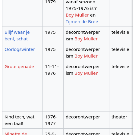
1979
vanaf seizoen
1975-1976 ism
Boy Muller
en
Tijmen de Bree
Blijf waar je
1975
decorontwerper
televisie
bent, schat
ism
Boy Muller
Oorlogswinter
1975
decorontwerper
televisie
ism
Boy Muller
Grote genade
11-11-
decorontwerper
televisie
1976
ism
Boy Muller
Kind toch, wat
1976-
decorontwerper
theater
een taal!
1977
Ninette de
25-9-
decorontwerper
televisie