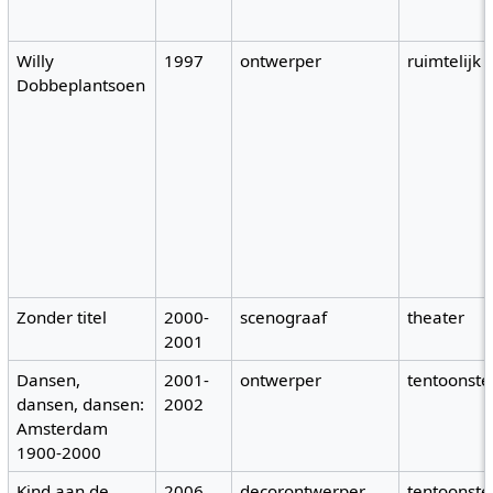
Willy
1997
ontwerper
ruimtelijk
Dobbeplantsoen
Zonder titel
2000-
scenograaf
theater
2001
Dansen,
2001-
ontwerper
tentoonste
dansen, dansen:
2002
Amsterdam
1900-2000
Kind aan de
2006
decorontwerper
tentoonste