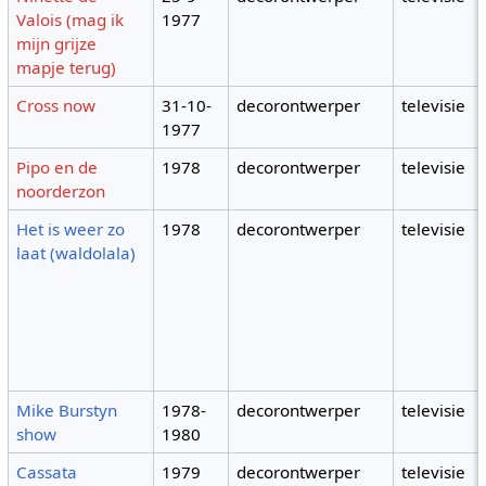
Valois (mag ik
1977
mijn grijze
mapje terug)
Cross now
31-10-
decorontwerper
televisie
1977
Pipo en de
1978
decorontwerper
televisie
noorderzon
Het is weer zo
1978
decorontwerper
televisie
laat (waldolala)
Mike Burstyn
1978-
decorontwerper
televisie
show
1980
Cassata
1979
decorontwerper
televisie