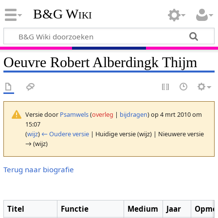
B&G Wiki
Oeuvre Robert Alberdingk Thijm
Versie door
Psamwels
(
overleg
|
bijdragen
)
op 4 mrt 2010 om
15:07
(
wijz
)
← Oudere versie
| Huidige versie (wijz) | Nieuwere versie
→ (wijz)
Terug naar biografie
Titel
Functie
Medium
Jaar
Opme