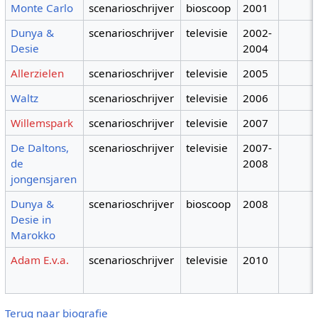
Monte Carlo
scenarioschrijver
bioscoop
2001
Dunya &
scenarioschrijver
televisie
2002-
Desie
2004
Allerzielen
scenarioschrijver
televisie
2005
Waltz
scenarioschrijver
televisie
2006
Willemspark
scenarioschrijver
televisie
2007
De Daltons,
scenarioschrijver
televisie
2007-
de
2008
jongensjaren
Dunya &
scenarioschrijver
bioscoop
2008
Desie in
Marokko
Adam E.v.a.
scenarioschrijver
televisie
2010
Terug naar biografie