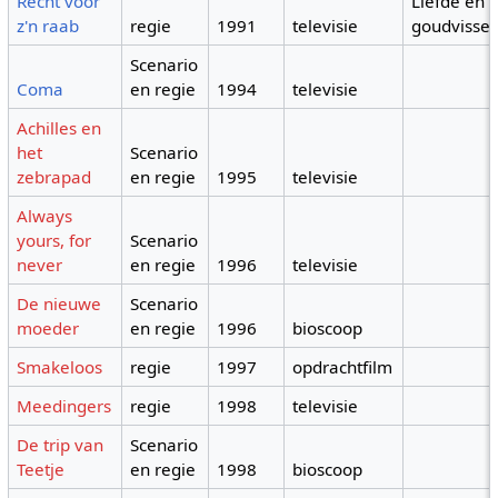
Recht voor
Liefde en
z'n raab
regie
1991
televisie
goudvisse
Scenario
Coma
en regie
1994
televisie
Achilles en
het
Scenario
zebrapad
en regie
1995
televisie
Always
yours, for
Scenario
never
en regie
1996
televisie
De nieuwe
Scenario
moeder
en regie
1996
bioscoop
Smakeloos
regie
1997
opdrachtfilm
Meedingers
regie
1998
televisie
De trip van
Scenario
Teetje
en regie
1998
bioscoop