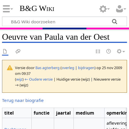
B&G Wiki
Oeuvre van Paula van der Oest
Versie door
Bas agterberg
(
overleg
|
bijdragen
)
op 25 nov 2009
om 09:37
(
wijz
)
← Oudere versie
| Huidige versie (wijz) | Nieuwere versie
→ (wijz)
Terug naar biografie
titel
functie
jaartal
medium
opmerkin
aflevering 