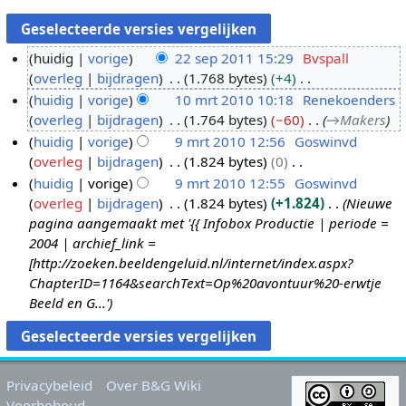
huidig
vorige
22 sep 2011 15:29
Bvspall
overleg
bijdragen
1.768 bytes
+4
2
G
huidig
vorige
10 mrt 2010 10:18
Renekoenders
2
e
overleg
bijdragen
1.764 bytes
−60
→
Makers
s
1
e
huidig
vorige
9 mrt 2010 12:56
Goswinvd
e
0
n
overleg
bijdragen
1.824 bytes
0
p
m
9
b
G
huidig
vorige
9 mrt 2010 12:55
Goswinvd
2
r
m
e
e
overleg
bijdragen
1.824 bytes
+1.824
Nieuwe
0
t
r
w
e
pagina aangemaakt met '{{ Infobox Productie | periode =
1
2
t
e
n
2004 | archief_link =
1
0
2
r
b
[http://zoeken.beeldengeluid.nl/internet/index.aspx?
1
0
k
e
ChapterID=1164&searchText=Op%20avontuur%20-erwtje
0
1
i
w
Beeld en G...'
0
n
e
g
r
s
k
s
i
Privacybeleid
Over B&G Wiki
a
n
Voorbehoud