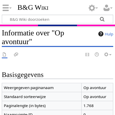
B&G Wiki
Informatie over "Op
Hulp
avontuur"
Basisgegevens
Weergegeven paginanaam
Op avontuur
Standaard sorteerwijze
Op avontuur
Paginalengte (in bytes)
1.768
Naamruimte-ID
0