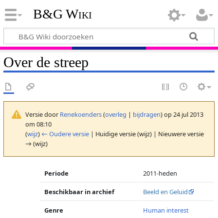
B&G Wiki
Over de streep
Versie door
Renekoenders
(
overleg
|
bijdragen
)
op 24 jul 2013
om 08:10
(
wijz
)
← Oudere versie
| Huidige versie (wijz) | Nieuwere versie
→ (wijz)
Periode
2011-heden
Beschikbaar in archief
Beeld en Geluid
Genre
Human interest