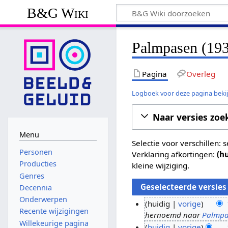
B&G Wiki
Palmpasen (193
Pagina
Overleg
Logboek voor deze pagina beki
Naar versies zoe
Menu
Selectie voor verschillen:
Personen
Verklaring afkortingen:
(h
Producties
kleine wijziging.
Genres
Decennia
Onderwerpen
huidig
vorige
Recente wijzigingen
hernoemd naar
Palmpa
1
Willekeurige pagina
huidig
vorige