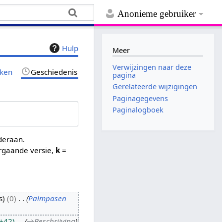
Anonieme gebruiker
Hulp
Meer
Verwijzingen naar deze
jken
Geschiedenis
pagina
Gerelateerde wijzigingen
Paginagegevens
Paginalogboek
nderaan.
rgaande versie,
k
=
s
0
Palmpasen
+42
→
Beschrijving