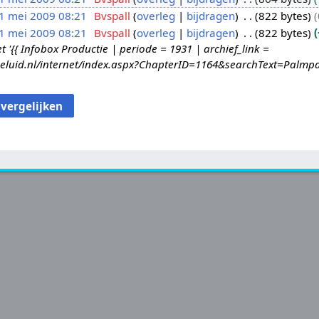
1 mei 2009 08:21
Bvspall
overleg
bijdragen
822 bytes
1 mei 2009 08:21
Bvspall
overleg
bijdragen
822 bytes
{{ Infobox Productie | periode = 1931 | archief_link =
geluid.nl/internet/index.aspx?ChapterID=1164&searchText=Palmpa