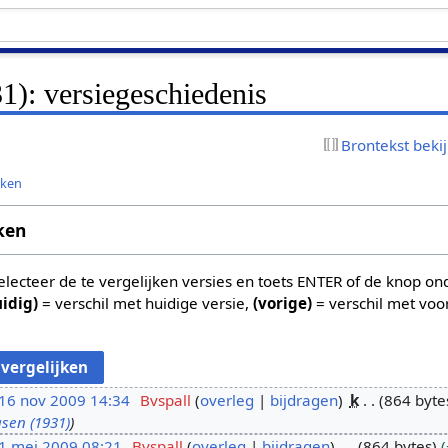
1): versiegeschiedenis
Brontekst beki
jken
ken
 selecteer de te vergelijken versies en toets ENTER of de knop o
uidig)
= verschil met huidige versie,
(vorige)
= verschil met voo
16 nov 2009 14:34
Bvspall
overleg
bijdragen
k
864 byte
sen (1931)
1 mei 2009 08:21
Bvspall
overleg
bijdragen
864 bytes