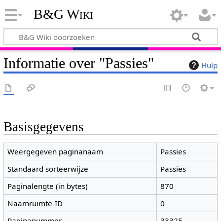
B&G Wiki
Informatie over "Passies"
Hulp
Basisgegevens
Weergegeven paginanaam
Passies
Standaard sorteerwijze
Passies
Paginalengte (in bytes)
870
Naamruimte-ID
0
Paginanummer
33325