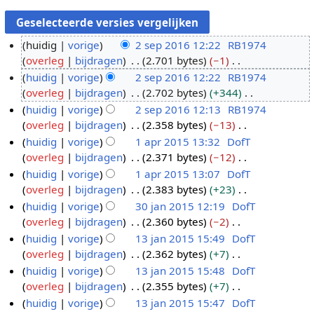
huidig
vorige
2 sep 2016 12:22
RB1974
overleg
bijdragen
2.701 bytes
−1
2
G
huidig
vorige
2 sep 2016 12:22
RB1974
s
e
overleg
bijdragen
2.702 bytes
+344
e
e
G
huidig
vorige
2 sep 2016 12:13
RB1974
p
n
e
overleg
bijdragen
2.358 bytes
−13
2
b
e
G
huidig
vorige
1 apr 2015 13:32
DofT
0
e
n
e
overleg
bijdragen
2.371 bytes
−12
1
1
w
b
e
G
huidig
vorige
1 apr 2015 13:07
DofT
6
a
e
e
n
e
overleg
bijdragen
2.383 bytes
+23
p
r
w
b
e
G
huidig
vorige
30 jan 2015 12:19
DofT
r
k
e
e
n
e
overleg
bijdragen
2.360 bytes
−2
2
3
i
r
w
b
e
G
huidig
vorige
13 jan 2015 15:49
DofT
0
0
n
k
e
e
n
e
overleg
bijdragen
2.362 bytes
+7
1
j
1
g
i
r
w
b
e
G
huidig
vorige
13 jan 2015 15:48
DofT
5
a
3
s
n
k
e
e
n
e
overleg
bijdragen
2.355 bytes
+7
n
j
s
g
i
r
w
b
e
G
huidig
vorige
13 jan 2015 15:47
DofT
2
a
a
s
n
k
e
e