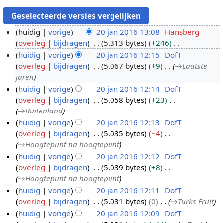
huidig
vorige
20 jan 2016 13:08
Hansberg
overleg
bijdragen
5.313 bytes
+246
2
G
huidig
vorige
20 jan 2016 12:15
DofT
0
e
overleg
bijdragen
5.067 bytes
+9
→
Laatste
j
e
jaren
a
n
huidig
vorige
20 jan 2016 12:14
DofT
n
b
overleg
bijdragen
5.058 bytes
+23
2
e
→
Buitenland
0
w
huidig
vorige
20 jan 2016 12:13
DofT
1
e
overleg
bijdragen
5.035 bytes
−4
6
r
→
Hoogtepunt na hoogtepunt
k
huidig
vorige
20 jan 2016 12:12
DofT
i
overleg
bijdragen
5.039 bytes
+8
n
→
Hoogtepunt na hoogtepunt
g
huidig
vorige
20 jan 2016 12:11
DofT
s
overleg
bijdragen
5.031 bytes
0
→
Turks Fruit
s
huidig
vorige
20 jan 2016 12:09
DofT
a