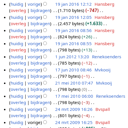
i
r
w
b
e
G
huidig
vorige
19 jan 2016 12:12
Hansberg
9
n
k
e
e
n
e
overleg
bijdragen
1.710 bytes
−747
j
g
i
r
w
b
e
G
huidig
vorige
19 jan 2016 12:05
Hansberg
a
s
n
k
e
e
n
e
overleg
bijdragen
2.457 bytes
+1.633
n
s
g
i
r
w
b
e
G
huidig
vorige
19 jan 2016 08:56
Hansberg
2
a
s
n
k
e
e
n
e
overleg
bijdragen
824 bytes
+26
0
m
s
g
i
r
w
b
e
G
huidig
vorige
19 jan 2016 08:55
Hansberg
1
e
a
s
n
k
e
e
n
e
overleg
bijdragen
798 bytes
+13
6
n
m
s
g
i
r
w
b
e
G
huidig
vorige
1 jun 2012 13:20
Renekoenders
v
e
a
s
n
k
e
e
n
e
overleg
bijdragen
785 bytes
−12
a
1
n
m
s
g
i
r
w
b
e
G
t
huidig
vorige
17 jun 2010 08:46
Mvkooij
j
v
e
a
s
n
k
e
e
n
e
t
overleg
bijdragen
797 bytes
−1
a
u
1
n
m
s
g
i
r
w
b
e
i
G
t
huidig
vorige
21 mei 2010 07:47
Mvkooij
n
7
v
e
a
s
n
k
e
e
n
n
e
t
overleg
bijdragen
798 bytes
0
a
2
j
2
n
m
s
g
i
r
w
b
g
e
i
G
t
huidig
vorige
17 mei 2010 06:00
Renekoenders
0
u
1
v
e
a
s
n
k
e
e
n
n
e
t
overleg
bijdragen
798 bytes
−3
a
1
n
m
1
n
m
s
g
i
r
w
b
g
e
i
G
t
huidig
vorige
24 mrt 2009 16:26
Bvspall
2
2
e
7
v
e
a
s
n
k
e
e
n
n
e
t
overleg
bijdragen
801 bytes
−4
a
0
i
m
2
n
m
s
g
i
r
w
b
g
e
i
G
t
huidig
vorige
24 mrt 2009 16:25
Bvspall
1
2
e
4
v
e
a
s
n
k
e
e
n
n
e