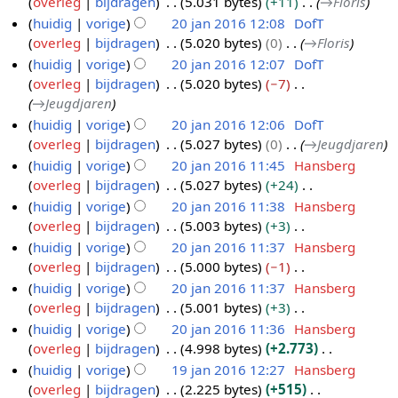
overleg
bijdragen
5.031 bytes
+11
→
Floris
m
huidig
vorige
20 jan 2016 12:08
DofT
e
overleg
bijdragen
5.020 bytes
0
→
Floris
n
huidig
vorige
20 jan 2016 12:07
DofT
v
overleg
bijdragen
5.020 bytes
−7
a
→
Jeugdjaren
t
huidig
vorige
20 jan 2016 12:06
DofT
t
overleg
bijdragen
5.027 bytes
0
→
Jeugdjaren
i
huidig
vorige
20 jan 2016 11:45
Hansberg
n
overleg
bijdragen
5.027 bytes
+24
g
G
huidig
vorige
20 jan 2016 11:38
Hansberg
e
overleg
bijdragen
5.003 bytes
+3
e
G
huidig
vorige
20 jan 2016 11:37
Hansberg
n
e
overleg
bijdragen
5.000 bytes
−1
b
e
G
huidig
vorige
20 jan 2016 11:37
Hansberg
e
n
e
overleg
bijdragen
5.001 bytes
+3
w
b
e
G
huidig
vorige
20 jan 2016 11:36
Hansberg
e
e
n
e
overleg
bijdragen
4.998 bytes
+2.773
r
w
b
e
G
huidig
vorige
19 jan 2016 12:27
Hansberg
k
e
e
n
e
overleg
bijdragen
2.225 bytes
+515
1