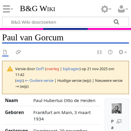
B&G Wiki
Paul van Gorcum
Versie door
DofT
(
overleg
|
bijdragen
)
op 21 nov 2025 om
11:42
(
wijz
)
← Oudere versie
| Huidige versie (wijz) | Nieuwere versie
→ (wijz)
Naam
Paul Hubertus Otto de Heiden
Geboren
Frankfurt am Main, 3 maart
1934
P
a
Gestorven
Oegstgeest, 20 november