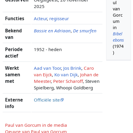
ul
2025
van
Gorc
Functies
Acteur
,
regisseur
um
in
Bekend
Bassie en Adriaan
,
De smurfen
Bibel
van
ebons
(1974
Periode
1952 - heden
)
actief
Werkt
Aad van Toor
,
Jos Brink
,
Caro
samen
van Eijck
,
Ko van Dijk
,
Johan de
met
Meester
,
Peter Scharoff
, Steven
Spielberg, Whoopi Goldberg
Externe
Officiële site
info
Paul van Gorcum in de media
Oeuvre van Paul van Gorcum