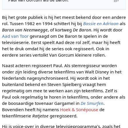
Bij het grote publiek is hij het meest bekend door een andere
rol. Tussen 1982 en 1994 schittert hij bij
Bassie en Adriaan
als
Baron van Neemwegge
, of kortweg
De Baron
. Hij wordt door
Aad van Toor
gevraagd om De Baron te spelen in de
televisieserie. Eerst speelt Aad deze rol zelf, maar hij heeft
het te druk omdat hij de series ook regisseert. Ook in
eerdere series vertolkt Van Gorcum kleinere rollen.
Naast acteren regisseert Paul. Als stemregisseur worden
onder zijn leiding diverse tekenfilms van Walt Disney in het
Nederlands nagesynchroniseerd. Hij wordt ook in het
buitenland bekend en Steven Spielberg vraagt hem
regelmatig om mee te werken aan zijn tekenfilms. Zelf is
Paul ook regelmatig te horen in tekenfilms, onder andere als
de boosaardige tovenaar Gargamel in
De Smurfen
.
Bovendien heeft hij namens
Hoek & Sonépouse
de
tekenfilmserie
Ratjetoe
geregisseerd.
Hij is voice-over in diverse televisieprogramma's, zoals het