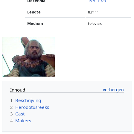
Decennia
1970-1979
Lengte
83’11”
Medium
televisie
Inhoud
1
Beschrijving
2
Herodotusreeks
3
Cast
4
Makers