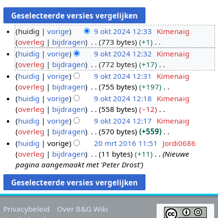
huidig
vorige
9 okt 2024 12:33
Kimenaig
overleg
bijdragen
773 bytes
+1
9
G
huidig
vorige
9 okt 2024 12:32
Kimenaig
o
e
overleg
bijdragen
772 bytes
+17
k
e
G
huidig
vorige
9 okt 2024 12:31
Kimenaig
t
n
e
overleg
bijdragen
755 bytes
+197
2
b
e
G
huidig
vorige
9 okt 2024 12:18
Kimenaig
0
e
n
e
overleg
bijdragen
558 bytes
−12
2
w
b
e
G
huidig
vorige
9 okt 2024 12:17
Kimenaig
4
e
e
n
e
overleg
bijdragen
570 bytes
+559
r
w
b
e
G
huidig
vorige
20 mrt 2016 11:51
Jordi0686
k
e
e
n
e
overleg
bijdragen
11 bytes
+11
Nieuwe
2
i
r
w
b
e
pagina aangemaakt met 'Peter Drost'
0
n
k
e
e
n
m
g
i
r
w
b
r
s
n
k
e
e
t
s
g
i
r
w
Privacybeleid
Over B&G Wiki
2
a
s
n
k
e