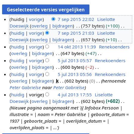
huidig
vorige
7 sep 2015 22:02
Liselotte
Doeswijk
overleg
bijdragen
757 bytes
+100
7
G
huidig
vorige
7 sep 2015 21:03
Liselotte
s
e
Doeswijk
overleg
bijdragen
657 bytes
+10
e
e
G
huidig
vorige
14 okt 2013 11:39
Renekoenders
p
n
e
overleg
bijdragen
647 bytes
+47
2
1
b
e
G
huidig
vorige
5 jul 2013 05:57
Renekoenders
0
4
e
n
e
overleg
bijdragen
600 bytes
−2
1
o
5
w
b
e
G
huidig
vorige
5 jul 2013 05:56
Renekoenders
5
k
j
e
e
n
e
overleg
bijdragen
k
602 bytes
0
hernoemde
t
u
r
w
b
e
Peter Gabrielse
naar
Peter Gabriëlse
2
l
k
e
e
n
huidig
vorige
4 jul 2013 17:55
Liselotte
0
2
i
r
w
b
Doeswijk
overleg
bijdragen
602 bytes
+602
4
1
0
n
k
e
e
Nieuwe pagina aangemaakt met '{{ Infobox Persoon |
j
3
1
g
i
r
w
illustratie = | naam = Peter Gabriëlse | geboorte_datum =
u
3
s
n
k
e
1937 | geboorte_plaats = | overlijden_datum = |
l
s
g
i
r
overlijden_plaats = | ...'
2
a
s
n
k