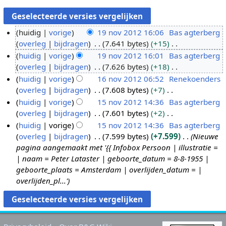
huidig
vorige
19 nov 2012 16:06
Bas agterberg
overleg
bijdragen
7.641 bytes
+15
1
G
huidig
vorige
19 nov 2012 16:01
Bas agterberg
9
e
overleg
bijdragen
7.626 bytes
+18
n
e
G
huidig
vorige
16 nov 2012 06:52
Renekoenders
o
n
e
overleg
bijdragen
7.608 bytes
+7
v
1
b
e
G
huidig
vorige
15 nov 2012 14:36
Bas agterberg
2
6
e
n
e
overleg
bijdragen
7.601 bytes
+2
0
n
1
w
b
e
G
huidig
vorige
15 nov 2012 14:36
Bas agterberg
1
o
5
e
e
n
e
overleg
bijdragen
7.599 bytes
+7.599
Nieuwe
2
v
n
r
w
b
e
pagina aangemaakt met '{{ Infobox Persoon | illustratie =
2
o
k
e
e
n
| naam = Peter Lataster | geboorte_datum = 8-8-1955 |
0
v
i
r
w
b
geboorte_plaats = Amsterdam | overlijden_datum = |
1
2
n
k
e
e
overlijden_pl...'
2
0
g
i
r
w
1
s
n
k
e
2
s
g
i
r
a
s
n
k