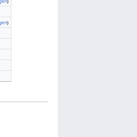
agen
)
agen
)