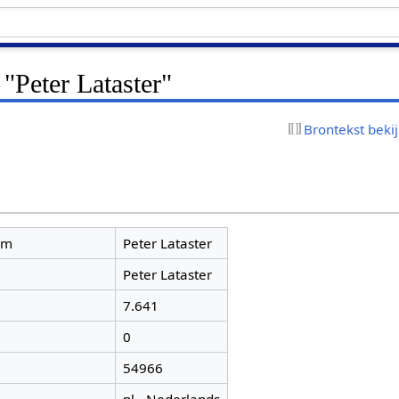
 "Peter Lataster"
Brontekst beki
am
Peter Lataster
Peter Lataster
7.641
0
54966