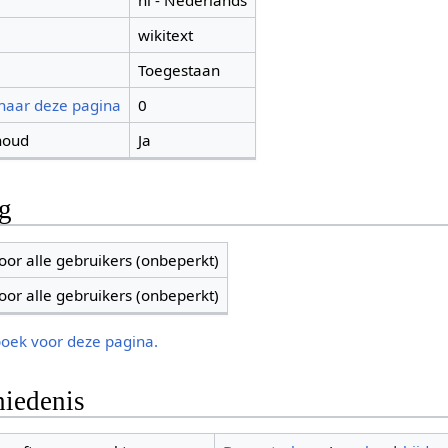
nl - Nederlands
wikitext
Toegestaan
 naar deze pagina
0
houd
Ja
ng
oor alle gebruikers (onbeperkt)
oor alle gebruikers (onbeperkt)
boek voor deze pagina.
iedenis