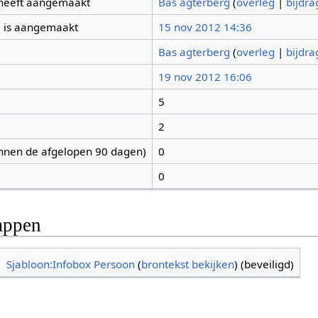
 heeft aangemaakt
Bas agterberg
(
overleg
|
bijdr
 is aangemaakt
15 nov 2012 14:36
Bas agterberg
(
overleg
|
bijdr
19 nov 2012 16:06
5
2
nnen de afgelopen 90 dagen)
0
0
appen
Sjabloon:Infobox Persoon
(
brontekst bekijken
) (beveiligd)