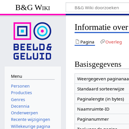
B&G Wiki
Informatie over
Pagina
Overleg
Basisgegevens
Menu
Weergegeven paginana
Personen
Standaard sorteerwijze
Producties
Paginalengte (in bytes)
Genres
Decennia
Naamruimte-ID
Onderwerpen
Paginanummer
Recente wijzigingen
Willekeurige pagina