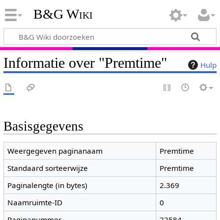
B&G Wiki
Informatie over "Premtime"
Hulp
Basisgegevens
Weergegeven paginanaam
Premtime
Standaard sorteerwijze
Premtime
Paginalengte (in bytes)
2.369
Naamruimte-ID
0
Paginanummer
22584