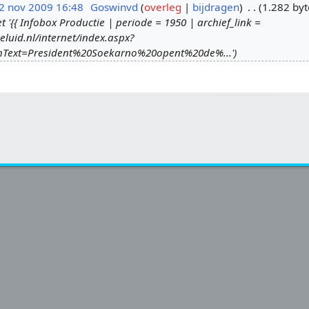
2 nov 2009 16:48
Goswinvd
overleg
bijdragen
1.282 byt
{{ Infobox Productie | periode = 1950 | archief_link =
eluid.nl/internet/index.aspx?
hText=President%20Soekarno%20opent%20de%...'