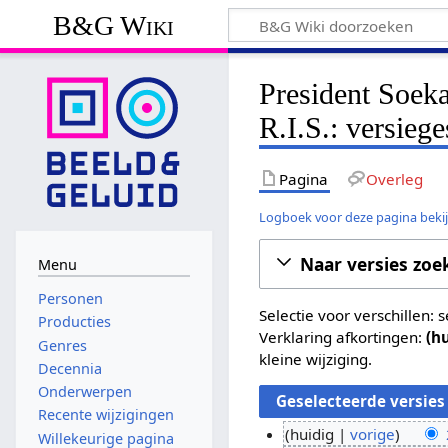
B&G Wiki
President Soeka
R.I.S.: versieg
Pagina
Overleg
Logboek voor deze pagina beki
Naar versies zoe
Menu
Personen
Selectie voor verschillen:
Producties
Verklaring afkortingen:
(h
Genres
kleine wijziging.
Decennia
Onderwerpen
Recente wijzigingen
huidig
vorige
Willekeurige pagina