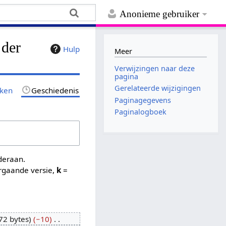
Anonieme gebruiker
 der
Hulp
Meer
Verwijzingen naar deze
pagina
Gerelateerde wijzigingen
jken
Geschiedenis
Paginagegevens
Paginalogboek
nderaan.
rgaande versie,
k
=
72 bytes
−10