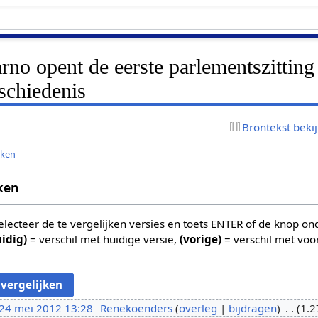
rno opent de eerste parlementszitting
eschiedenis
Brontekst beki
jken
ken
 selecteer de te vergelijken versies en toets ENTER of de knop o
uidig)
= verschil met huidige versie,
(vorige)
= verschil met voo
24 mei 2012 13:28
Renekoenders
overleg
bijdragen
1.2