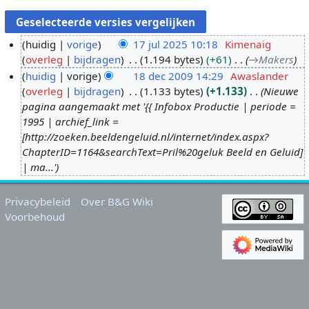
huidig
vorige
17 jul 2025 10:18
Kimenaig
overleg
bijdragen
1.194 bytes
+61
→
Makers
1
huidig
vorige
18 dec 2009 14:29
Awaslander
7
overleg
bijdragen
1.133 bytes
+1.133
Nieuwe
j
1
pagina aangemaakt met '{{ Infobox Productie | periode =
u
8
1995 | archief_link =
l
d
[http://zoeken.beeldengeluid.nl/internet/index.aspx?
2
e
ChapterID=1164&searchText=Pril%20geluk Beeld en Geluid]
0
c
| ma...'
2
2
5
0
Privacybeleid
Over B&G Wiki
0
Voorbehoud
9