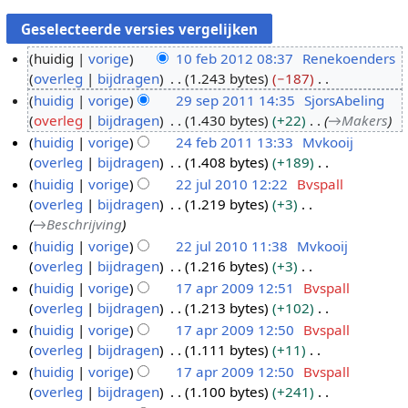
huidig
vorige
10 feb 2012 08:37
Renekoenders
overleg
bijdragen
1.243 bytes
−187
1
G
huidig
vorige
29 sep 2011 14:35
SjorsAbeling
0
e
overleg
bijdragen
1.430 bytes
+22
→
Makers
f
2
e
huidig
vorige
24 feb 2011 13:33
Mvkooij
e
9
n
overleg
bijdragen
1.408 bytes
+189
b
s
2
b
G
huidig
vorige
22 jul 2010 12:22
Bvspall
2
e
4
e
e
overleg
bijdragen
1.219 bytes
+3
0
p
f
2
w
e
→
Beschrijving
1
2
e
2
e
n
huidig
vorige
22 jul 2010 11:38
Mvkooij
2
0
b
j
r
b
overleg
bijdragen
1.216 bytes
+3
1
2
u
k
e
G
huidig
vorige
17 apr 2009 12:51
Bvspall
1
0
l
i
w
e
overleg
bijdragen
1.213 bytes
+102
1
1
2
n
e
e
G
huidig
vorige
17 apr 2009 12:50
Bvspall
7
1
0
g
r
n
e
overleg
bijdragen
1.111 bytes
+11
a
1
s
k
b
e
G
huidig
vorige
17 apr 2009 12:50
Bvspall
p
0
s
i
e
n
e
overleg
bijdragen
1.100 bytes
+241
r
a
n
w
b