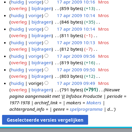
e
G
huidig
vorige
17 apr 2009 10:16
Mros
2
m
g
e
e
n
e
overleg
bijdragen
859 bytes
+13
0
e
s
r
w
b
e
G
huidig
vorige
17 apr 2009 10:14
Mros
0
n
s
k
e
e
n
e
overleg
bijdragen
846 bytes
+35
9
v
a
i
r
w
b
e
G
huidig
vorige
17 apr 2009 10:14
Mros
a
m
n
k
e
e
n
e
overleg
bijdragen
811 bytes
−1
t
e
g
i
r
w
b
e
G
t
huidig
vorige
17 apr 2009 10:13
Mros
n
s
n
k
e
e
n
e
i
overleg
bijdragen
812 bytes
−7
v
s
g
i
r
w
b
e
n
G
huidig
vorige
17 apr 2009 09:56
Mros
a
a
s
n
k
e
e
n
g
e
overleg
bijdragen
819 bytes
+16
t
m
s
g
i
r
w
b
e
G
t
huidig
vorige
17 apr 2009 09:50
Mros
e
a
s
n
k
e
e
n
e
i
overleg
bijdragen
803 bytes
+12
n
m
s
g
i
r
w
b
e
n
G
huidig
vorige
17 apr 2009 09:49
Mros
v
e
a
s
n
k
e
e
n
g
e
overleg
bijdragen
791 bytes
+791
Nieuwe
a
n
m
s
g
i
r
w
b
e
pagina aangemaakt met '{{ Infobox Productie | periode =
t
v
e
a
s
n
k
e
e
n
1977-1978 | archief_link = | makers =
Makers
|
t
a
n
m
s
g
i
r
w
b
achtergrond_info = | genre =
spelprogramma
| d...'
i
t
v
e
a
s
n
k
e
e
n
t
a
n
m
s
g
i
r
w
g
i
t
v
e
a
s
n
k
e
n
t
a
n
m