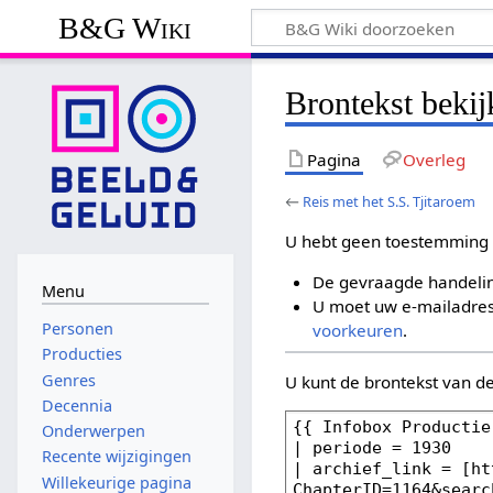
B&G Wiki
Brontekst bekij
Pagina
Overleg
←
Reis met het S.S. Tjitaroem
U hebt geen toestemming 
De gevraagde handelin
Menu
U moet uw e-mailadres 
Personen
voorkeuren
.
Producties
Genres
U kunt de brontekst van d
Decennia
Onderwerpen
Recente wijzigingen
Willekeurige pagina