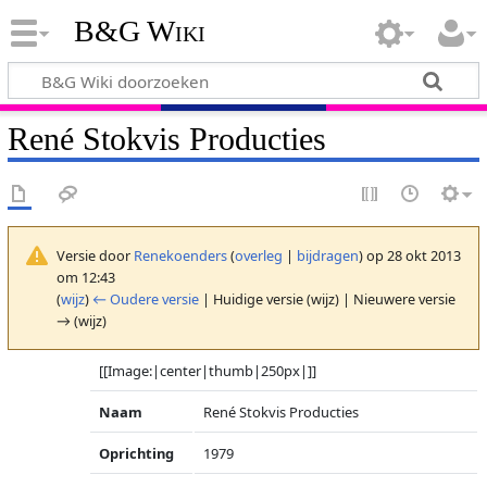
B&G Wiki
René Stokvis Producties
Versie door
Renekoenders
(
overleg
|
bijdragen
)
op 28 okt 2013
om 12:43
(
wijz
)
← Oudere versie
| Huidige versie (wijz) | Nieuwere versie
→ (wijz)
[[Image:|center|thumb|250px|]]
Naam
René Stokvis Producties
Oprichting
1979