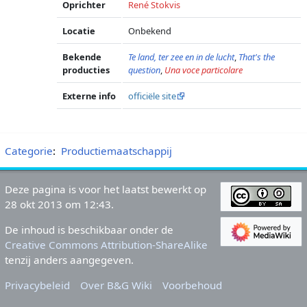
Oprichter
René Stokvis
Locatie
Onbekend
Bekende
Te land, ter zee en in de lucht
,
That's the
producties
question
,
Una voce particolare
Externe info
officiële site
Categorie
:
Productiemaatschappij
Deze pagina is voor het laatst bewerkt op
28 okt 2013 om 12:43.
De inhoud is beschikbaar onder de
Creative Commons Attribution-ShareAlike
tenzij anders aangegeven.
Privacybeleid
Over B&G Wiki
Voorbehoud