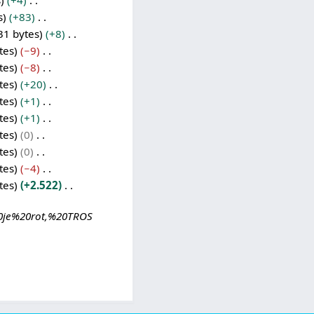
s
+4
s
+83
31 bytes
+8
tes
−9
tes
−8
tes
+20
tes
+1
tes
+1
tes
0
tes
0
tes
−4
tes
+2.522
20je%20rot,%20TROS