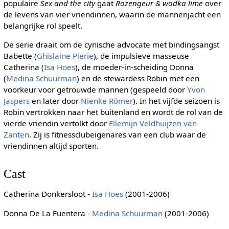
populaire
Sex and the city
gaat
Rozengeur & wodka lime
over
de levens van vier vriendinnen, waarin de mannenjacht een
belangrijke rol speelt.
De serie draait om de cynische advocate met bindingsangst
Babette (
Ghislaine Pierie
), de impulsieve masseuse
Catherina (
Isa Hoes
), de moeder-in-scheiding Donna
(
Medina Schuurman
) en de stewardess Robin met een
voorkeur voor getrouwde mannen (gespeeld door
Yvon
Jaspers
en later door
Nienke Römer
). In het vijfde seizoen is
Robin vertrokken naar het buitenland en wordt de rol van de
vierde vriendin vertolkt door
Ellemijn Veldhuijzen van
Zanten
. Zij is fitnessclubeigenares van een club waar de
vriendinnen altijd sporten.
Cast
Catherina Donkersloot -
Isa Hoes
(2001-2006)
Donna De La Fuentera -
Medina Schuurman
(2001-2006)