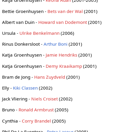
Katja Groenhuysen -
Keona Adan
(2001-2005)
Bettie Groenhuysen -
Bets van der Wal
(2001)
Albert van Duin -
Howard van Dodemont
(2001)
Ursula -
Ulrike Benkelmann
(2006)
Rinus Donkersloot -
Arthur Boni
(2001)
Katja Groenhuysen -
Jamie Hendriks
(2001)
Katja Groenhuysen -
Demy Kraaikamp
(2001)
Bram de Jong -
Hans Zuydveld
(2001)
Elly -
Kiki Classen
(2002)
Jack Vliering -
Niels Croiset
(2002)
Bruno -
Ronald Armbrust
(2005)
Cynthia -
Corry Brandel
(2005)
Phil De La Fuentera -
Petra Laseur
(2005)