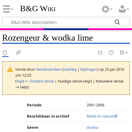
B&G Wiki
Rozengeur & wodka lime
Versie door
Renekoenders
(
overleg
|
bijdragen
)
op 25 jan 2010
om 12:25
(
wijz
)
← Oudere versie
| Huidige versie (wijz) | Nieuwere versie
→ (wijz)
Periode
2001-2006
Beschikbaar in archief
Beeld en Geluid
Genre
drama