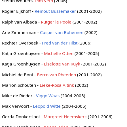
Stefan Wouters-
Pim Veth
(2006)
Rogier Eijkhoff -
Reinout Bussemaker
(2001-2002)
Ralph van Albada -
Rutger le Poole
(2001-2002)
Arie Zimmerman -
Casper van Bohemen
(2002)
Rechter Overbeek -
Fred van der Hilst
(2006)
Katja Groenhuysen -
Michelle Otten
(2001-2005)
Katja Groenhuysen -
Liselotte van Kuyk
(2001-2002)
Michiel de Bont -
Berco van Rheeden
(2001-2002)
Marion Schouten -
Lieke-Rosa Altink
(2002)
Mike de Ridder -
Viggo Waas
(2004-2005)
Max Vervoort -
Leopold Witte
(2004-2005)
Gerda Donkersloot -
Margreet Heemskerk
(2001-2006)