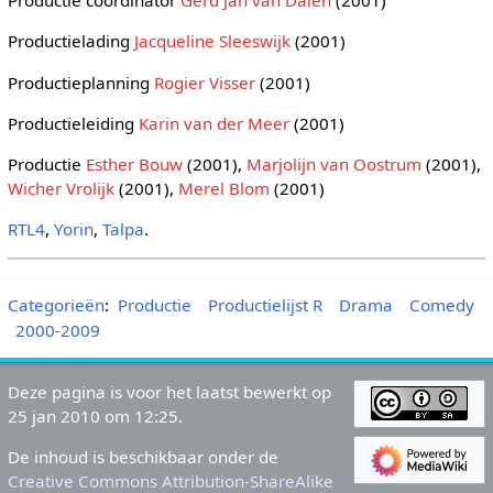
Productie coördinator
Gerd Jan van Dalen
(2001)
Productielading
Jacqueline Sleeswijk
(2001)
Productieplanning
Rogier Visser
(2001)
Productieleiding
Karin van der Meer
(2001)
Productie
Esther Bouw
(2001),
Marjolijn van Oostrum
(2001),
Wicher Vrolijk
(2001),
Merel Blom
(2001)
RTL4
,
Yorin
,
Talpa
.
Categorieën
:
Productie
Productielijst R
Drama
Comedy
2000-2009
Deze pagina is voor het laatst bewerkt op
25 jan 2010 om 12:25.
De inhoud is beschikbaar onder de
Creative Commons Attribution-ShareAlike