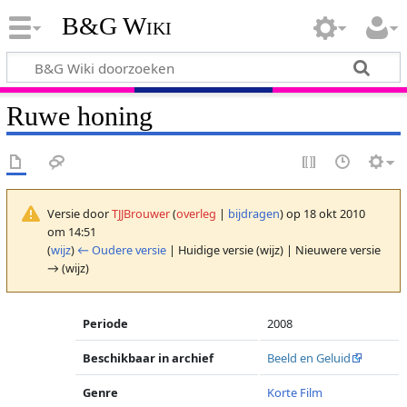
B&G Wiki
Ruwe honing
Versie door
TJJBrouwer
(
overleg
|
bijdragen
)
op 18 okt 2010
om 14:51
(
wijz
)
← Oudere versie
| Huidige versie (wijz) | Nieuwere versie
→ (wijz)
Periode
2008
Beschikbaar in archief
Beeld en Geluid
Genre
Korte Film