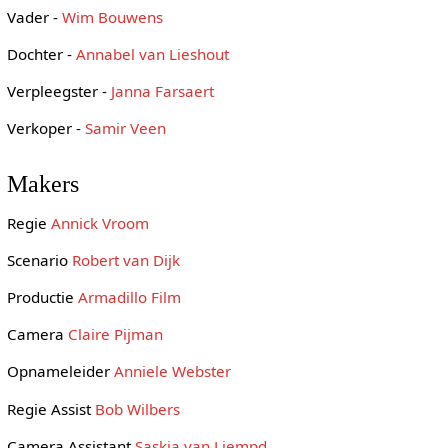
Vader -
Wim Bouwens
Dochter -
Annabel van Lieshout
Verpleegster -
Janna Farsaert
Verkoper -
Samir Veen
Makers
Regie
Annick Vroom
Scenario
Robert van Dijk
Productie
Armadillo Film
Camera
Claire Pijman
Opnameleider
Anniele Webster
Regie Assist
Bob Wilbers
Camera Assistant
Saskia van Liempd