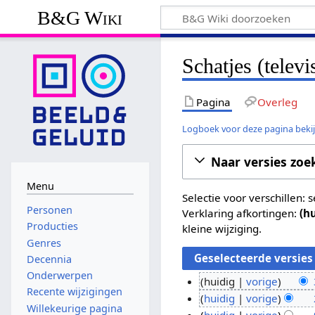
B&G Wiki
Schatjes (televi
Pagina
Overleg
Logboek voor deze pagina beki
Naar versies zoe
Menu
Selectie voor verschillen:
Personen
Verklaring afkortingen:
(h
Producties
kleine wijziging.
Genres
Decennia
Onderwerpen
huidig
vorige
Recente wijzigingen
G
3
huidig
vorige
Willekeurige pagina
e
G