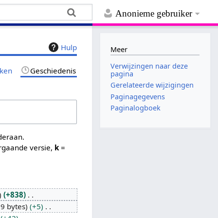
Anonieme gebruiker
Hulp
Meer
Verwijzingen naar deze
jken
Geschiedenis
pagina
Gerelateerde wijzigingen
Paginagegevens
Paginalogboek
nderaan.
rgaande versie,
k
=
+838
9 bytes
+5