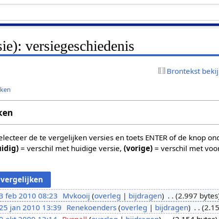
sie): versiegeschiedenis
Brontekst beki
jken
ken
 selecteer de te vergelijken versies en toets ENTER of de knop o
uidig)
= verschil met huidige versie,
(vorige)
= verschil met voo
3 feb 2010 08:23
Mvkooij
overleg
bijdragen
2.997 bytes
25 jan 2010 13:39
Renekoenders
overleg
bijdragen
2.15