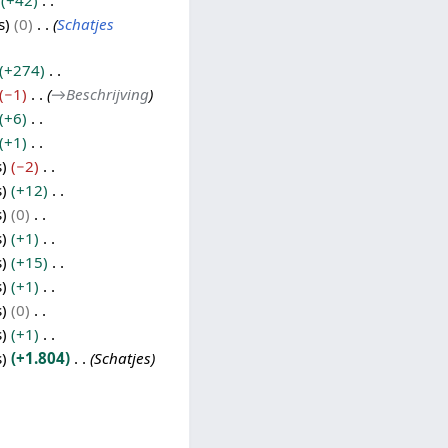
+42
s
0
Schatjes
+274
−1
→
Beschrijving
+6
+1
s
−2
s
+12
s
0
s
+1
s
+15
s
+1
s
0
s
+1
s
+1.804
Schatjes