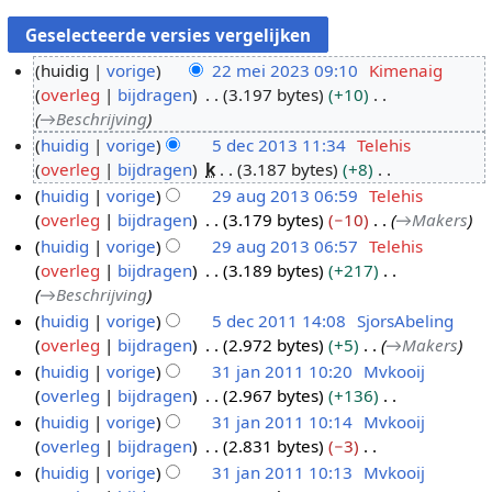
huidig
vorige
22 mei 2023 09:10
Kimenaig
overleg
bijdragen
3.197 bytes
+10
2
→
Beschrijving
2
huidig
vorige
5 dec 2013 11:34
Telehis
m
overleg
bijdragen
k
3.187 bytes
+8
5
e
G
huidig
vorige
29 aug 2013 06:59
Telehis
d
i
e
overleg
bijdragen
3.179 bytes
−10
→
Makers
e
2
2
e
huidig
vorige
29 aug 2013 06:57
Telehis
c
9
0
n
overleg
bijdragen
3.189 bytes
+217
2
a
2
b
→
Beschrijving
0
u
3
e
huidig
vorige
5 dec 2011 14:08
SjorsAbeling
1
g
w
overleg
bijdragen
2.972 bytes
+5
→
Makers
5
3
2
e
huidig
vorige
31 jan 2011 10:20
Mvkooij
d
0
r
overleg
bijdragen
2.967 bytes
+136
e
3
1
k
G
huidig
vorige
31 jan 2011 10:14
Mvkooij
c
1
3
i
e
overleg
bijdragen
2.831 bytes
−3
2
j
n
e
G
huidig
vorige
31 jan 2011 10:13
Mvkooij
0
a
g
n