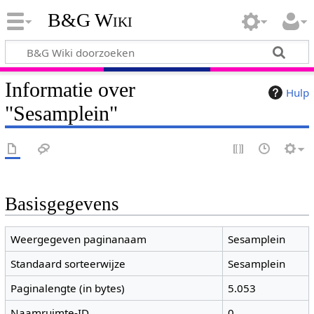
B&G Wiki
Informatie over
Hulp
"Sesamplein"
Basisgegevens
Weergegeven paginanaam
Sesamplein
Standaard sorteerwijze
Sesamplein
Paginalengte (in bytes)
5.053
Naamruimte-ID
0