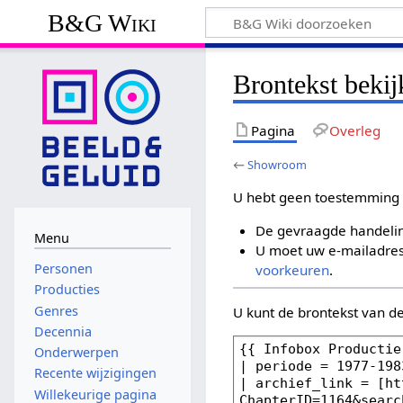
B&G Wiki
Brontekst beki
Pagina
Overleg
←
Showroom
U hebt geen toestemming 
De gevraagde handelin
Menu
U moet uw e-mailadres 
Personen
voorkeuren
.
Producties
Genres
U kunt de brontekst van d
Decennia
Onderwerpen
Recente wijzigingen
Willekeurige pagina