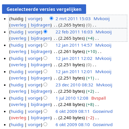
huidig
vorige
2 mrt 2011 15:03
Mvkooij
overleg
bijdragen
2.265 bytes
0
2
G
huidig
vorige
22 feb 2011 16:03
Mvkooij
m
e
overleg
bijdragen
2.265 bytes
+4
r
2
e
G
huidig
vorige
12 jan 2011 14:57
Mvkooij
t
2
n
e
overleg
bijdragen
2.261 bytes
+10
2
f
1
b
e
G
huidig
vorige
12 jan 2011 12:02
Mvkooij
0
e
2
e
n
e
overleg
bijdragen
2.251 bytes
0
1
b
j
w
b
e
G
huidig
vorige
12 jan 2011 12:01
Mvkooij
1
2
a
e
e
n
e
overleg
bijdragen
2.251 bytes
+1
0
n
r
w
b
e
G
huidig
vorige
23 dec 2010 08:32
Mvkooij
1
2
k
e
e
n
e
overleg
bijdragen
2.250 bytes
+2
1
0
2
i
r
w
b
e
G
huidig
vorige
1 jul 2010 12:08
Bvspall
1
3
n
k
e
e
n
e
overleg
bijdragen
2.248 bytes
+8
1
d
1
g
i
r
w
b
e
G
huidig
vorige
6 okt 2009 08:11
Goswinvd
e
j
s
n
k
e
e
n
e
overleg
bijdragen
2.240 bytes
−2
c
u
6
s
g
i
r
w
b
e
G
huidig
vorige
6 okt 2009 08:10
Goswinvd
2
l
o
a
s
n
k
e
e