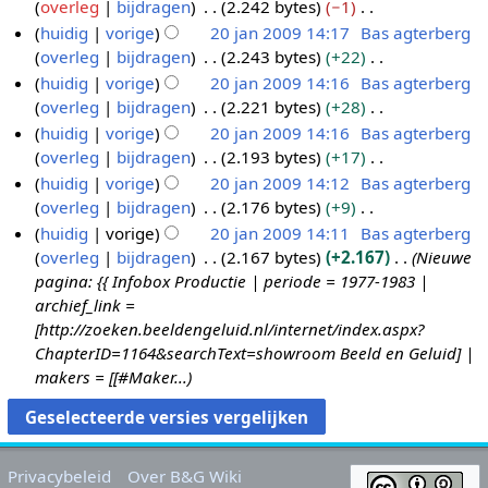
n
e
overleg
bijdragen
2.242 bytes
−1
0
2
k
m
s
g
i
r
w
b
e
G
huidig
vorige
20 jan 2009 14:17
Bas agterberg
1
0
t
e
a
s
n
k
e
e
n
e
overleg
bijdragen
2.243 bytes
+22
0
1
2
2
n
m
s
g
i
r
w
b
e
G
huidig
vorige
20 jan 2009 14:16
Bas agterberg
0
0
0
v
e
a
s
n
k
e
e
n
e
overleg
bijdragen
2.221 bytes
+28
a
0
j
n
m
s
g
i
r
w
b
e
G
t
huidig
vorige
20 jan 2009 14:16
Bas agterberg
9
a
v
e
a
s
n
k
e
e
n
e
t
overleg
bijdragen
2.193 bytes
+17
a
n
n
m
s
g
i
r
w
b
e
i
G
t
huidig
vorige
20 jan 2009 14:12
Bas agterberg
2
v
e
a
s
n
k
e
e
n
n
e
t
overleg
bijdragen
2.176 bytes
+9
a
0
n
m
s
g
i
r
w
b
g
e
i
G
t
huidig
vorige
20 jan 2009 14:11
Bas agterberg
0
v
e
a
s
n
k
e
e
n
n
e
t
overleg
bijdragen
2.167 bytes
+2.167
Nieuwe
a
9
n
m
s
g
i
r
w
b
g
e
i
pagina: {{ Infobox Productie | periode = 1977-1983 |
t
v
e
a
s
n
k
e
e
n
n
archief_link =
t
a
n
m
s
g
i
r
w
b
g
[http://zoeken.beeldengeluid.nl/internet/index.aspx?
i
t
v
e
a
s
n
k
e
e
ChapterID=1164&searchText=showroom Beeld en Geluid] |
n
t
a
n
m
s
g
i
r
w
makers = [[#Maker...
g
i
t
v
e
a
s
n
k
e
n
t
a
n
m
s
g
i
r
g
i
t
v
e
a
s
n
k
n
t
a
n
m
s
g
i
Privacybeleid
Over B&G Wiki
g
i
t
v
e